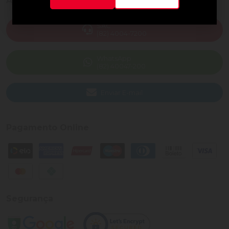
Ajuda e Suporte
SAC
(82) 4004-7200
WhatsApp
(82) 40047-200
Enviar E-mail
Pagamento Online
Segurança