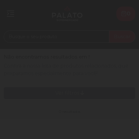
0
Buscar
Não encontramos resultados em
!
Confira a nossa lista de produtos relacionados, que
preparamos especialmente para você!
Ver filtros
0 resultados