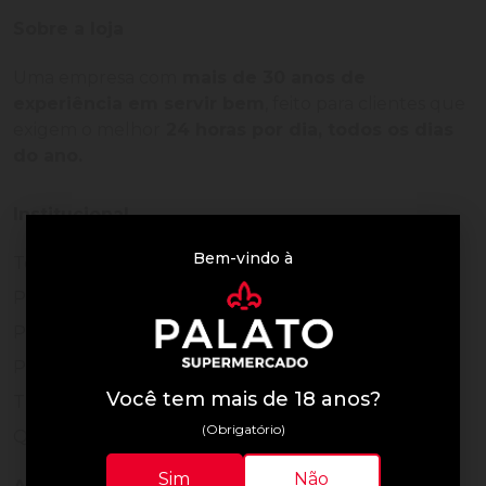
Sobre a loja
Uma empresa com
mais de 30 anos de
experiência em servir bem
, feito para clientes que
exigem o melhor
24 horas por dia, todos os dias
do ano.
Institucional
Bem-vindo à
Termos de Uso
Política de Privacidade
Programa Fidelidade
Prazos de Entrega
Você tem mais de 18 anos?
Trocas e Devoluções
(Obrigatório)
Quem somos
Sim
Não