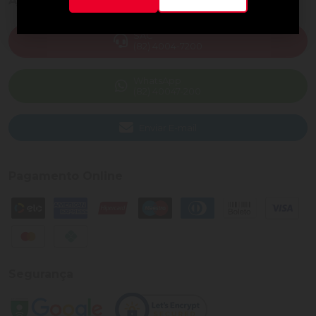
Ajuda e Suporte
SAC
(82) 4004-7200
WhatsApp
(82) 40047-200
Enviar E-mail
Pagamento Online
Segurança