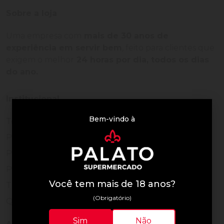
Sobre a loja
Uma empresa com
mais de 30 anos de
experiência em servir bem
, feito para clientes que
exigem o melhor
24 horas por dia, todos os dias
do ano.
Institucional
Bem-vindo à
Termos de Uso
Política de Privacidade
Programa Fidelidade
Prazos de Entrega
Você tem mais de 18 anos?
Trocas e Devoluções
(Obrigatório)
Quem somos
Sim
Não