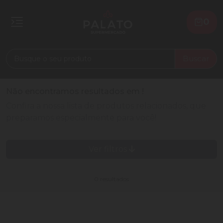
0
Buscar
Não encontramos resultados em
!
Confira a nossa lista de produtos relacionados, que
preparamos especialmente para você!
Ver filtros
0 resultados