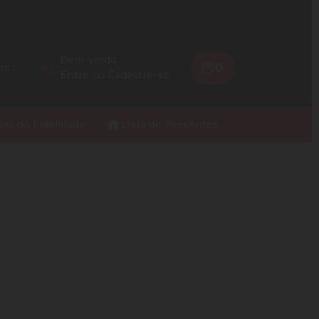
Bem-vindo
0
os
Entre
ou
Cadastre-se
ios do Fidelidade
Lista de Presentes