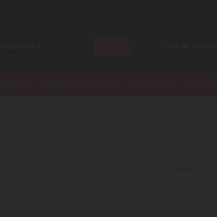
Buscar
Lista de Favorit
daria
Bebidas Alcoólicas
Mercearia
Benefíc
nados, que preparamos especialmente para você!
0 resultados