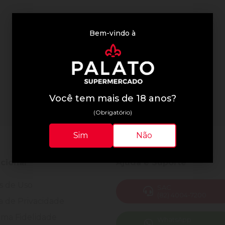
Bem-vindo à
Você tem mais de 18 anos?
(Obrigatório)
Sim
Não
ucional
Ajuda e Suporte
s de Uso
SAC
(82) 4004-7200
ca de Privacidade
ma Fidelidade
WhatsApp