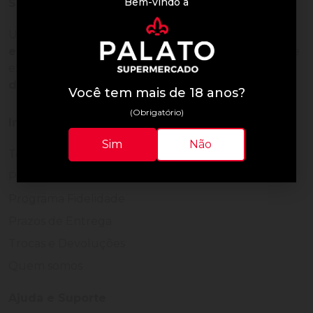
Bem-vindo à
Sobre a loja
Uma empresa com
mais de 30 anos de
experiência em servir bem
, feito para clientes que
exigem o melhor
24 horas por dia, todos os dias
do ano.
Você tem mais de 18 anos?
(Obrigatório)
Institucional
Sim
Não
Termos de Uso
Política de Privacidade
Programa Fidelidade
Prazos de Entrega
Trocas e Devoluções
Quem somos
Ajuda e Suporte