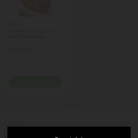
S&b
TEMPERO GOLDEN
CURRY S&B 92G
AMAKUCHI SUAVE
R$ 27,90
Quantidade
Diminuir Quantidade
Adicionar Quantidade
Comprar
1 resultados