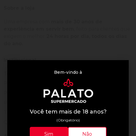
Sobre a loja
Uma empresa com
mais de 30 anos de
experiência em servir bem
, feito para clientes que
exigem o melhor
24 horas por dia, todos os dias
do ano.
Institucional
Bem-vindo à
Termos de Uso
Política de Privacidade
Programa Fidelidade
Prazos de Entrega
Você tem mais de 18 anos?
Trocas e Devoluções
(Obrigatório)
Quem somos
Sim
Não