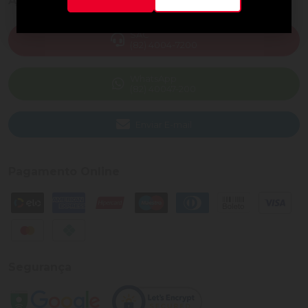
Ajuda e Suporte
SAC
(82) 4004-7200
WhatsApp
(82) 40047-200
Enviar E-mail
Pagamento Online
Segurança