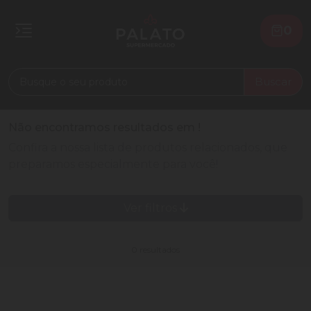
0
Buscar
Não encontramos resultados em
!
Confira a nossa lista de produtos relacionados, que
preparamos especialmente para você!
Ver filtros
0 resultados