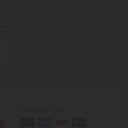
Moído
ia
ade
Pagamento Online