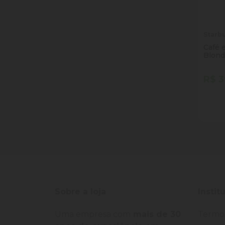
Starb
Café 
Blond
Starb
R$ 3
Quan
Dim
Sobre a loja
Instit
Uma empresa com
mais de 30
Termo