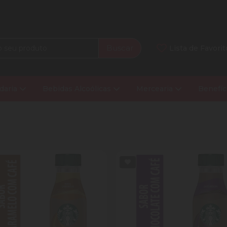
Buscar
Lista de Favorit
daria
Bebidas Alcoólicas
Mercearia
Benefíc