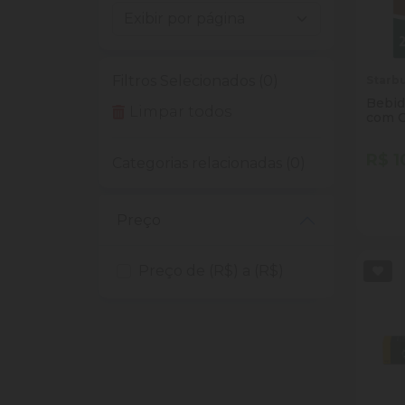
Filtros Selecionados (0)
Starb
Bebid
Limpar todos
com C
Frasc
R$ 1
Categorias relacionadas (0)
Quan
Dim
Preço
Preço de (R$) a (R$)