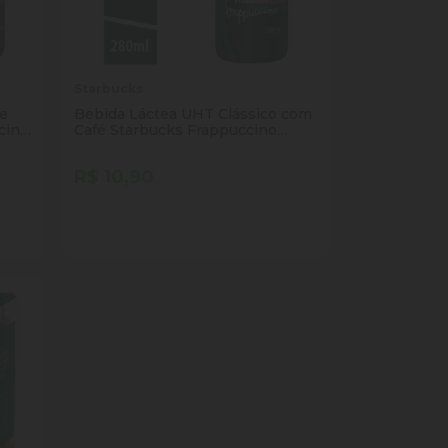
Starbucks
te
Bebida Láctea UHT Clássico com
cino
Café Starbucks Frappuccino
Frasco 280ml
R$ 10,90
Quantidade
Comprar
ade
Diminuir Quantidade
Adicionar Quantidade