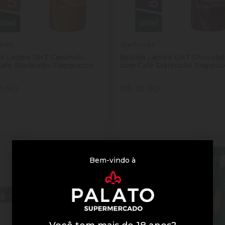
ucks
Starbucks
a Láctea UHT Caramelo
Bebida Láctea UHT Chocola
afé Starbucks Frappuccino
com Café Starbucks Frappuc
o 280ml
Frasco 280ml
0,90
R$ 10,90
tidade
Quantidade
Comprar
Comprar
inuir Quantidade
Adicionar Quantidade
Diminuir Quantidade
Adicionar Quantid
Bem-vindo à