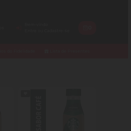
Bem-vindo
0
os
Entre
ou
Cadastre-se
ios do Fidelidade
Lista de Presentes