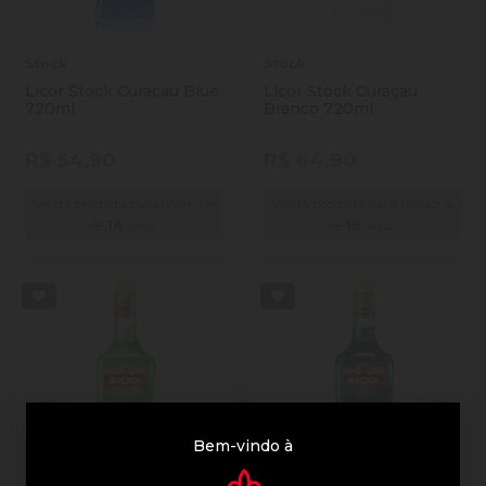
Stock
Stock
Licor Stock Curacau Blue
Licor Stock Curaçau
720ml
Branco 720ml
R$ 54,90
R$ 64,90
Venda proibida para menores
Venda proibida para menores
de
18
anos.
de
18
anos.
Bem-vindo à