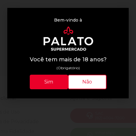
Bem-vindo à
Você tem mais de 18 anos?
(Obrigatório)
Sim
Não
ucional
Ajuda e Suporte
s de Uso
SAC
(82) 4004-7200
ca de Privacidade
ma Fidelidade
WhatsApp