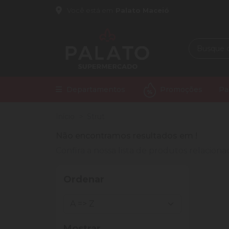
Você está em
Palato Maceió
Departamentos
Promoções
Pa
Início
Strut
Não encontramos resultados em
!
Confira a nossa lista de produtos relacio
Ordenar
Mostrar