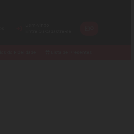
Bem-vindo
0
os
Entre
ou
Cadastre-se
ios do Fidelidade
Lista de Presentes