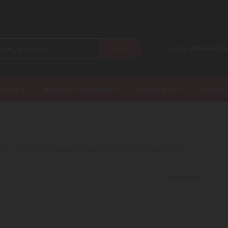
Buscar
Lista de Favorit
daria
Bebidas Alcoólicas
Mercearia
Benefíc
nados, que preparamos especialmente para você!
0 resultados