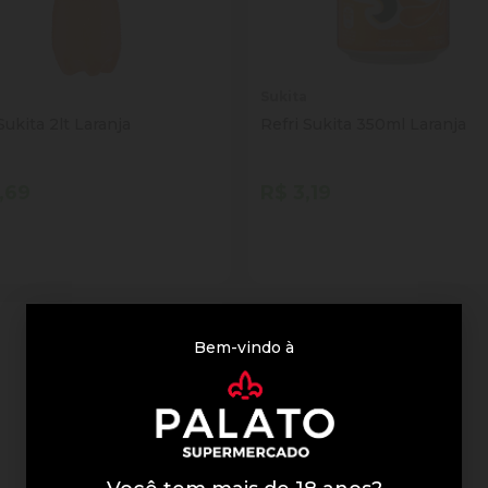
Sukita
Sukita 2lt Laranja
Refri Sukita 350ml Laranja
,69
R$ 3,19
tidade
Quantidade
Comprar
Comprar
inuir Quantidade
Adicionar Quantidade
Diminuir Quantidade
Adicionar Quantid
Bem-vindo à