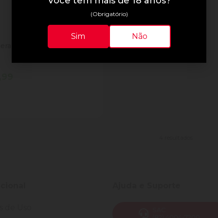
Você tem mais de 18 anos?
(Obrigatório)
Sim
Não
erante Uva Sukita Garrafa 2l
,99
tidade
Comprar
inuir Quantidade
Adicionar Quantidade
4 resultados
ucional
Ajuda e Suporte
s de Uso
SAC
(82) 4004-7200