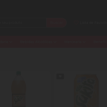
Buscar
Lista de Favorit
daria
Bebidas Alcoólicas
Mercearia
Benefíc