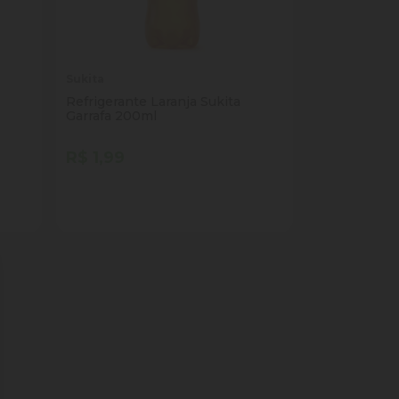
Sukita
Refrigerante Laranja Sukita
Garrafa 200ml
R$ 1,99
Quantidade
Comprar
ade
Diminuir Quantidade
Adicionar Quantidade