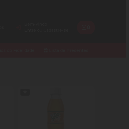
Bem-vindo
0
os
Entre
ou
Cadastre-se
ios do Fidelidade
Lista de Presentes