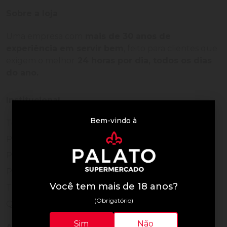
Sobre a loja
Uma empresa com
mais de 30 anos de
experiência em servir bem
, feito para clientes que
exigem o melhor
24 horas por dia, todos os dias
do ano.
Institucional
Bem-vindo à
Termos de Uso
Política de Privacidade
Programa Fidelidade
Prazos de Entrega
Você tem mais de 18 anos?
Trocas e Devoluções
(Obrigatório)
Quem somos
Sim
Não