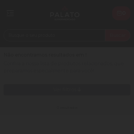
0
Buscar
Não encontramos resultados em
!
Confira a nossa lista de produtos relacionados, que
preparamos especialmente para você!
Ver filtros
0 resultados