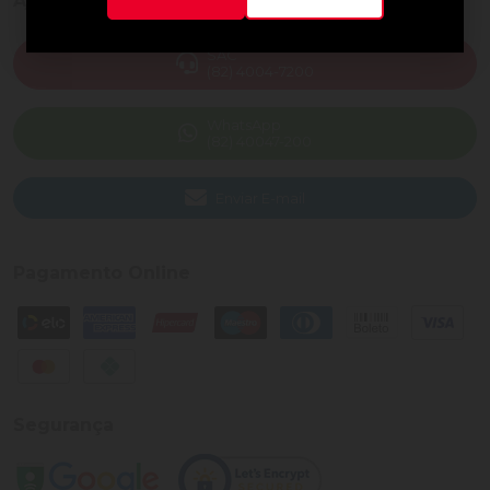
Ajuda e Suporte
SAC
(82) 4004-7200
WhatsApp
(82) 40047-200
Enviar E-mail
Pagamento Online
Segurança