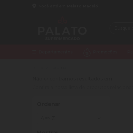
Você está em
Palato Maceió
Departamentos
Promoções
Pa
Início
Taruma
Não encontramos resultados em
!
Confira a nossa lista de produtos relacio
Ordenar
Mostrar