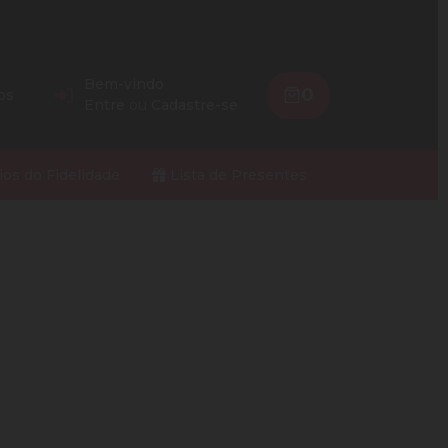
Bem-vindo
0
os
Entre
ou
Cadastre-se
ios do Fidelidade
Lista de Presentes