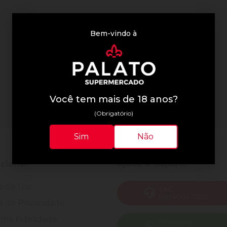
Bem-vindo à
Você tem mais de 18 anos?
(Obrigatório)
Sim
Não
ucional
Ajuda e Suporte
s de Uso
SAC
(82) 4004-7200
ca de Privacidade
ma Fidelidade
WhatsApp