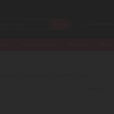
Buscar
Lista de Favorit
daria
Bebidas Alcoólicas
Mercearia
Benefíc
nados, que preparamos especialmente para você!
0 resultados