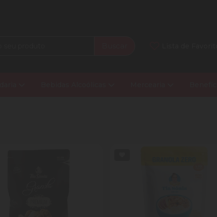
Buscar
Lista de Favorit
daria
Bebidas Alcoólicas
Mercearia
Benefíc