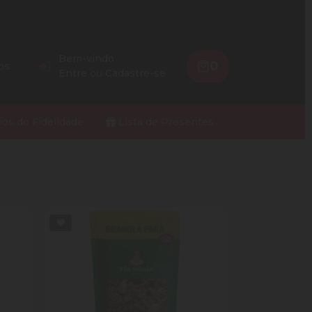
Bem-vindo
0
os
Entre
ou
Cadastre-se
ios do Fidelidade
Lista de Presentes