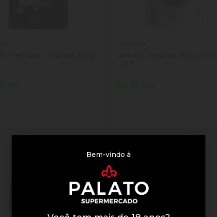
nia
Tia Sonia
la Premium Tia Sônia 200g
Granola Tia Sonia 200g x Pin
Light
9,90
R$ 19,90
tidade
Quantidade
Comprar
Comprar
inuir Quantidade
Adicionar Quantidade
Diminuir Quantidade
Adicionar Quantid
Bem-vindo à