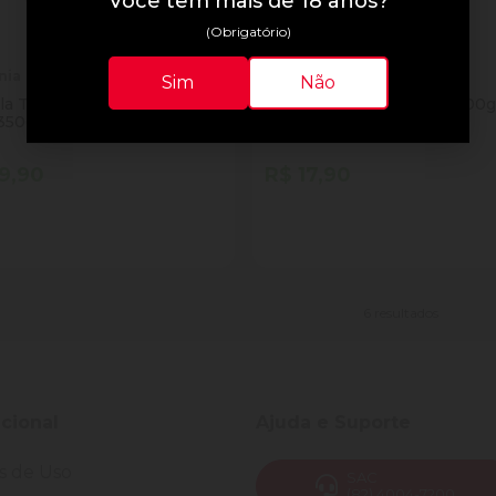
Você tem mais de 18 anos?
(Obrigatório)
nia
Tia Sonia
Sim
Não
la Tia Sonia Tradicional
Granola Tia Sônia Light 200
ote 350g
9,90
R$ 17,90
tidade
Quantidade
Comprar
Comprar
inuir Quantidade
Adicionar Quantidade
Diminuir Quantidade
Adicionar Quantid
6 resultados
ucional
Ajuda e Suporte
s de Uso
SAC
(82) 4004-7200