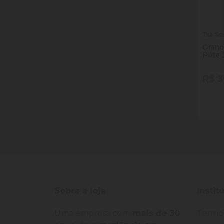
Tia So
Grano
P
R$ 3
Quan
Dim
Sobre a loja
Instit
Uma empresa com
mais de 30
Termo