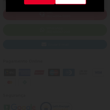
Ajuda e Suporte
SAC
(82) 4004-7200
WhatsApp
(82) 40047-200
Enviar E-mail
Pagamento Online
Segurança