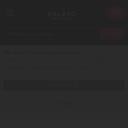
0
Buscar
Não encontramos resultados em
!
Confira a nossa lista de produtos relacionados, que
preparamos especialmente para você!
Ver filtros
0 resultados