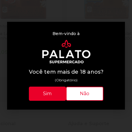
ynho
Toddynho
Bem-vindo à
a Láctea UHT Chocolate
Bebida Láctea UHT Chocola
nho Caixa 200ml
Toddynho Levinho Caixa 20
,09
R$ 3,09
tidade
Quantidade
Comprar
Comprar
inuir Quantidade
Adicionar Quantidade
Diminuir Quantidade
Adicionar Quantid
Você tem mais de 18 anos?
(Obrigatório)
2 resultados
Sim
Não
ucional
Ajuda e Suporte