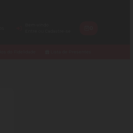
Bem-vindo
0
os
Entre
ou
Cadastre-se
ios do Fidelidade
Lista de Presentes