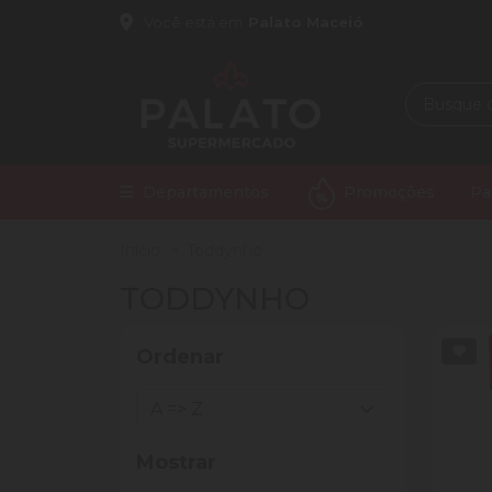
Você está em
Palato Maceió
Departamentos
Promoções
Pa
Início
Toddynho
TODDYNHO
Ordenar
Mostrar