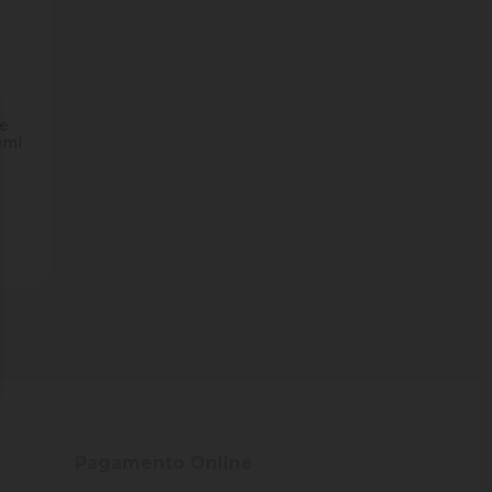
te
0ml
ade
Pagamento Online