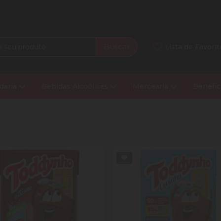
Buscar
Lista de Favorit
daria
Bebidas Alcoólicas
Mercearia
Benefíc