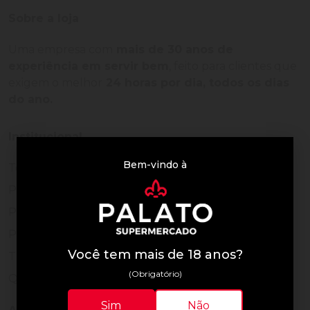
Sobre a loja
Uma empresa com
mais de 30 anos de
experiência em servir bem
, feito para clientes que
exigem o melhor
24 horas por dia, todos os dias
do ano.
Institucional
Bem-vindo à
Termos de Uso
Política de Privacidade
Programa Fidelidade
Prazos de Entrega
Você tem mais de 18 anos?
Trocas e Devoluções
(Obrigatório)
Quem somos
Sim
Não