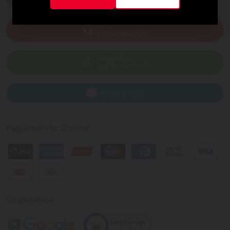
Ajuda e Suporte
SAC
(82) 4004-7200
WhatsApp
(82) 40047-200
Enviar E-mail
Pagamento Online
Segurança