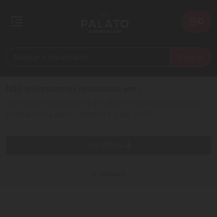
0
Buscar
Não encontramos resultados em
!
Confira a nossa lista de produtos relacionados, que
preparamos especialmente para você!
Ver filtros
0 resultados