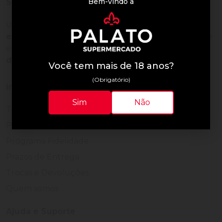
Bem-vindo à
Sobre a loja
Uma empresa com
mais de 30 anos de
experiência em servir bem
, feito para clientes que
exigem o melhor
24 horas por dia, todos os dias
do ano.
Você tem mais de 18 anos?
(Obrigatório)
Institucional
Sim
Não
Termos de Uso
Política de Privacidade
Programa Fidelidade
Prazos de Entrega
Trocas e Devoluções
Quem somos
Ajuda e Suporte