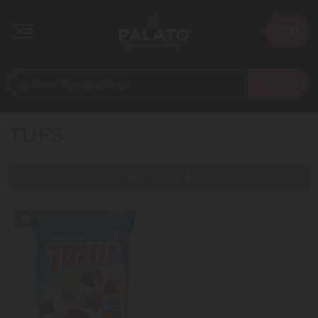
0
Buscar
TUFS
Ver filtros