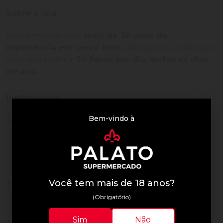
Sobre a loja
Uma empresa com
mais de 30 anos de
experiência em servir bem
, feito para clientes que
exigem o melhor
24 horas por dia, todos os dias
do ano.
Institucional
Bem-vindo à
Termos de Uso
Política de Privacidade
Programa Fidelidade
Prazos de Entrega
Você tem mais de 18 anos?
Trocas e Devoluções
(Obrigatório)
Quem somos
Sim
Não