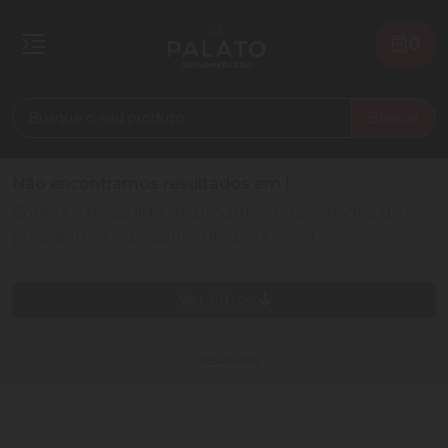
0
Buscar
Não encontramos resultados em
!
Confira a nossa lista de produtos relacionados, que
preparamos especialmente para você!
Ver filtros
0 resultados