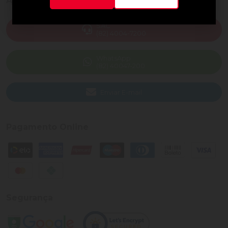
Ajuda e Suporte
SAC
(82) 4004-7200
WhatsApp
(82) 40047-200
Enviar E-mail
Pagamento Online
Segurança