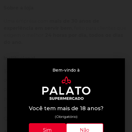
Sobre a loja
Uma empresa com
mais de 30 anos de
experiência em servir bem
, feito para clientes que
exigem o melhor
24 horas por dia, todos os dias
do ano.
Institucional
Bem-vindo à
Termos de Uso
Política de Privacidade
Programa Fidelidade
Prazos de Entrega
Você tem mais de 18 anos?
Trocas e Devoluções
(Obrigatório)
Quem somos
Sim
Não