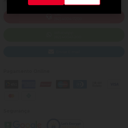
Ajuda e Suporte
SAC
(82) 4004-7200
WhatsApp
(82) 40047-200
Enviar E-mail
Pagamento Online
Segurança