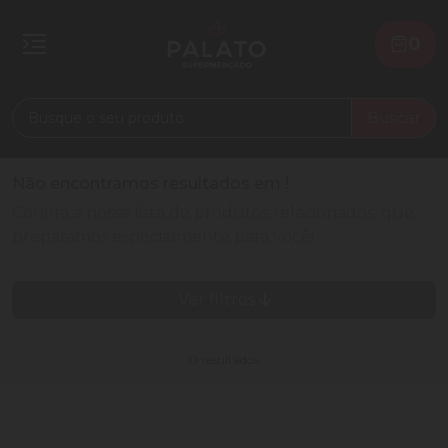
0
Buscar
Não encontramos resultados em
!
Confira a nossa lista de produtos relacionados, que
preparamos especialmente para você!
Ver filtros
0 resultados