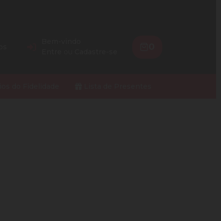
Bem-vindo
0
os
Entre
ou
Cadastre-se
ios do Fidelidade
Lista de Presentes