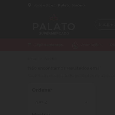
Você está em
Palato Maceió
Departamentos
Promoções
Pa
Início
Wenko
Não encontramos resultados em
!
Confira a nossa lista de produtos relacio
Ordenar
Mostrar