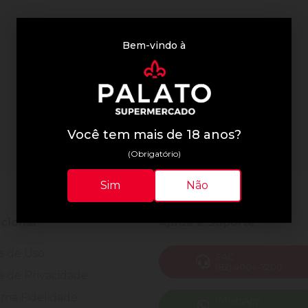
Bem-vindo à
Você tem mais de 18 anos?
(Obrigatório)
Sim
Não
ucional
Ajuda e Suporte
s de Uso
SAC
(82) 4004-7200
ca de Privacidade
ma Fidelidade
WhatsApp