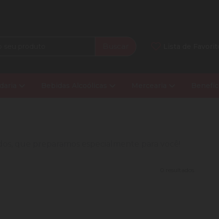
Buscar
Lista de Favorit
daria
Bebidas Alcoólicas
Mercearia
Benefíc
nados, que preparamos especialmente para você!
0 resultados