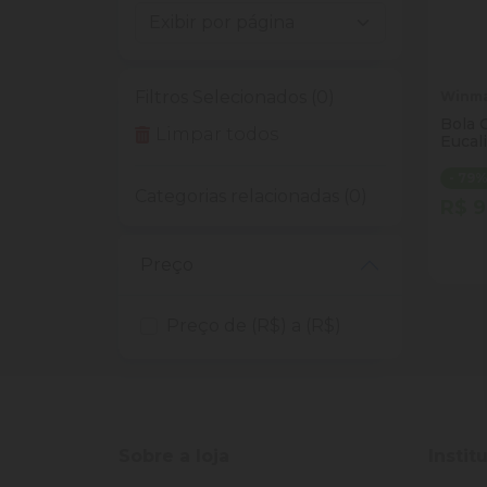
Filtros Selecionados (0)
Winm
Bola 
Limpar todos
Eucal
- 79
Categorias relacionadas (0)
R$ 9
Quan
Dim
Preço
Preço de (R$) a (R$)
Sobre a loja
Instit