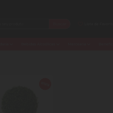
Buscar
Lista de Favorit
daria
Bebidas Alcoólicas
Mercearia
Benefíc