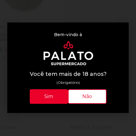
ax
Bem-vindo à
Grama Winmax Und
ipto
R$ 47,90
%
,97
tidade
Comprar
inuir Quantidade
Adicionar Quantidade
Você tem mais de 18 anos?
(Obrigatório)
1 resultados
Sim
Não
ucional
Ajuda e Suporte