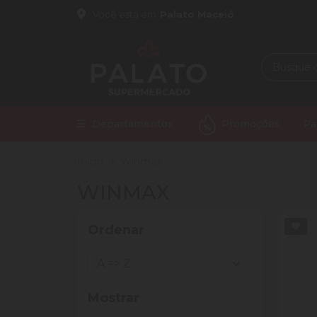
Você está em
Palato Maceió
Departamentos
Promoções
Pa
Início
Winmax
WINMAX
Ordenar
Mostrar