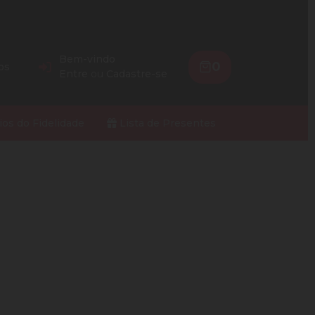
Bem-vindo
0
os
Entre
ou
Cadastre-se
ios do Fidelidade
Lista de Presentes