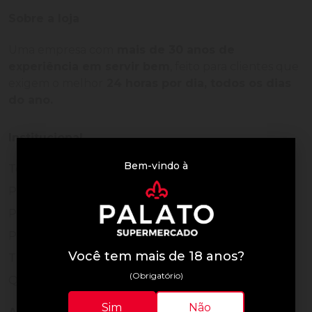
Sobre a loja
Uma empresa com
mais de 30 anos de
experiência em servir bem
, feito para clientes que
exigem o melhor
24 horas por dia, todos os dias
do ano.
Institucional
Bem-vindo à
Termos de Uso
Política de Privacidade
Programa Fidelidade
Prazos de Entrega
Você tem mais de 18 anos?
Trocas e Devoluções
(Obrigatório)
Quem somos
Sim
Não