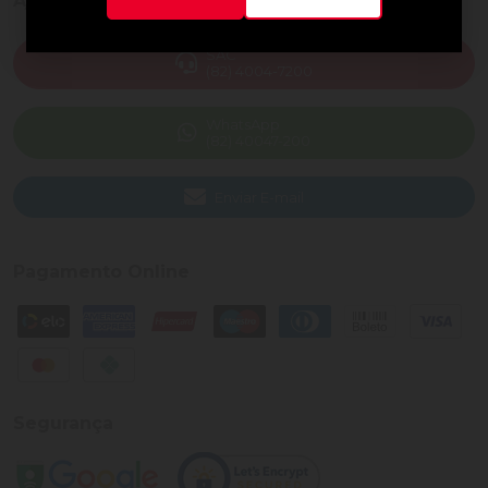
Ajuda e Suporte
SAC
(82) 4004-7200
WhatsApp
(82) 40047-200
Enviar E-mail
Pagamento Online
Segurança