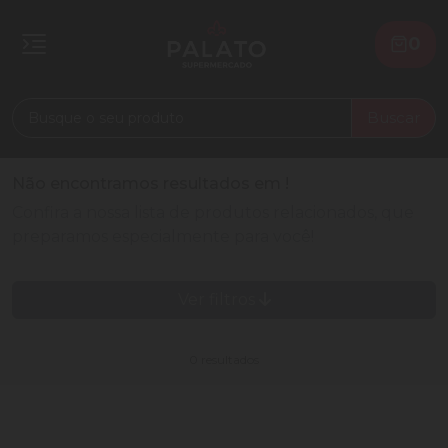
0
Buscar
Não encontramos resultados em
!
Confira a nossa lista de produtos relacionados, que
preparamos especialmente para você!
Ver filtros
0 resultados