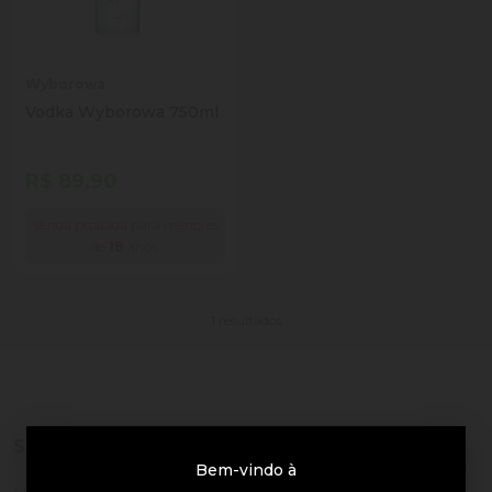
Wyborowa
Vodka Wyborowa 750ml
R$ 89,90
Venda proibida para menores
de
18
anos.
1 resultados
Sobre a loja
Bem-vindo à