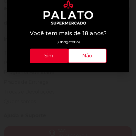
Uma empresa com
mais de 30 anos de
experiência em servir bem
, feito para clientes que
exigem o melhor
24 horas por dia, todos os dias
do ano.
Você tem mais de 18 anos?
Institucional
(Obrigatório)
Termos de Uso
Sim
Não
Política de Privacidade
Programa Fidelidade
Prazos de Entrega
Trocas e Devoluções
Quem somos
Ajuda e Suporte
SAC
(82) 4004-7200