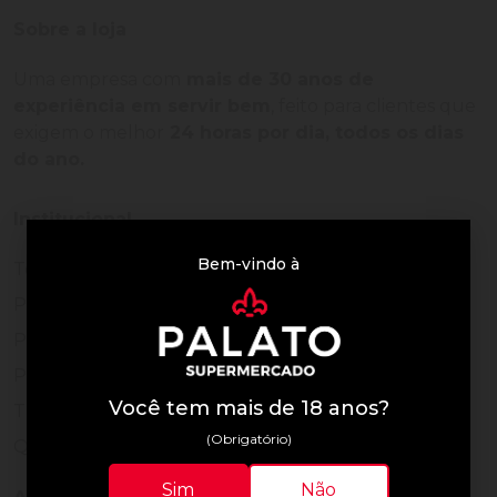
Sobre a loja
Uma empresa com
mais de 30 anos de
experiência em servir bem
, feito para clientes que
exigem o melhor
24 horas por dia, todos os dias
do ano.
Institucional
Bem-vindo à
Termos de Uso
Política de Privacidade
Programa Fidelidade
Prazos de Entrega
Você tem mais de 18 anos?
Trocas e Devoluções
(Obrigatório)
Quem somos
Sim
Não