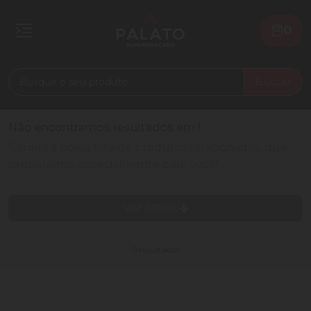
0
Buscar
Não encontramos resultados em
!
Confira a nossa lista de produtos relacionados, que
preparamos especialmente para você!
Ver filtros
0 resultados