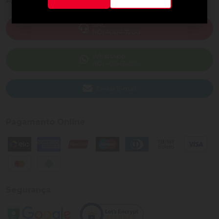
Ajuda e Suporte
SAC
(82) 4004-7200
WhatsApp
(82) 40047-200
Enviar E-mail
Pagamento Online
Segurança