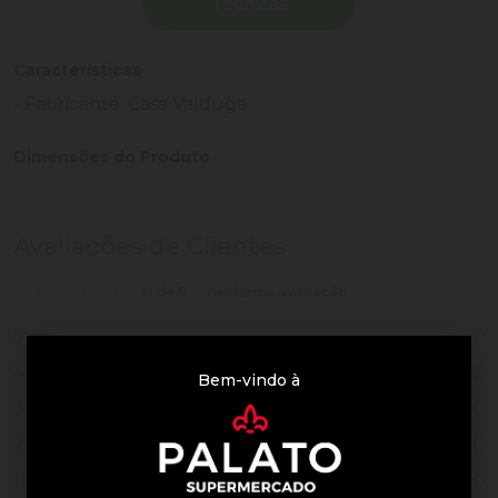
Técnicas
Características
- Fabricante: Casa Valduga
Dimensões do Produto
Avaliações de Clientes
0 de 5
nenhuma avaliação
0
5
0
4
Bem-vindo à
0
3
0
2
0
1