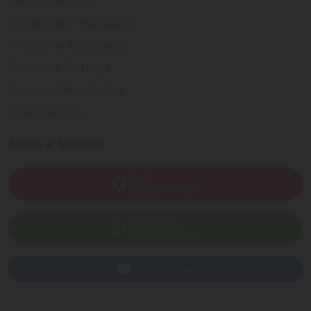
Termos de Uso
Política de Privacidade
Programa Fidelidade
Prazos de Entrega
Trocas e Devoluções
Quem somos
Ajuda e Suporte
SAC
(82) 4004-7200
WhatsApp
(82) 40047-200
Enviar E-mail