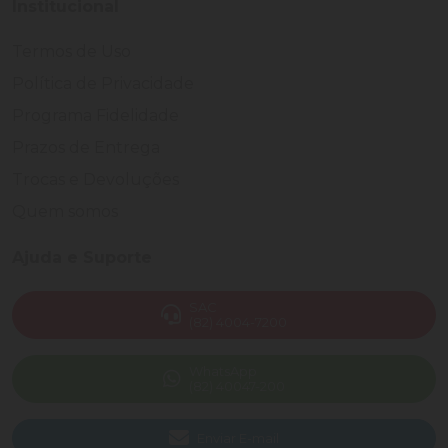
Institucional
Termos de Uso
Política de Privacidade
Programa Fidelidade
Prazos de Entrega
Trocas e Devoluções
Quem somos
Ajuda e Suporte
SAC
(82) 4004-7200
WhatsApp
(82) 40047-200
Enviar E-mail