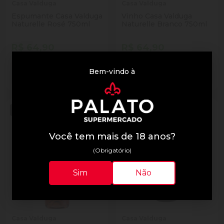
Casa Valduga
Casa Valduga
Espumante Casa Valduga
Vinho Casa Valduga
Naturelle Rosé 750ml
Naturelle Branco 750ml
R$ 64,90
R$ 64,90
Venda proibida para menores
Venda proibida para menores
Bem-vindo à
de
18
anos.
de
18
anos.
Você tem mais de 18 anos?
(Obrigatório)
Sim
Não
Casa Valduga
Casa Valduga