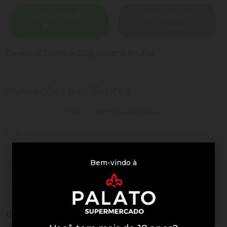
Descrição do
Informações
Produto
Técnicas
Geleia St Dalfour 28g Quatro Frutas
Avaliações de Clientes
0 de 5
nenhuma avaliação
0
5
0
4
Bem-vindo à
0
3
0
2
0
1
0
Vendido