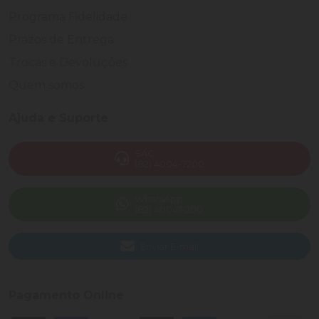
Programa Fidelidade
Prazos de Entrega
Trocas e Devoluções
Quem somos
Ajuda e Suporte
SAC
(82) 4004-7200
WhatsApp
(82) 40047-200
Enviar E-mail
Pagamento Online