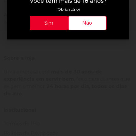
Avaliações do Produto
Você tem mais de 18 anos?
(Obrigatório)
Ainda não há avaliações para este produto!
Adquira o produto e seja o primeiro a avaliar.
Sim
Não
Sobre a loja
Uma empresa com
mais de 30 anos de
experiência em servir bem
, feito para clientes que
exigem o melhor
24 horas por dia, todos os dias
do ano.
Institucional
Termos de Uso
Política de Privacidade