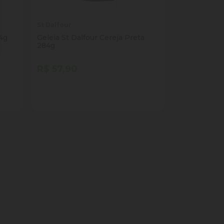
St Dalfour
84g
Geleia St Dalfour Cereja Preta
284g
R$ 57,90
Quantidade
Comprar
ade
Diminuir Quantidade
Adicionar Quantidade