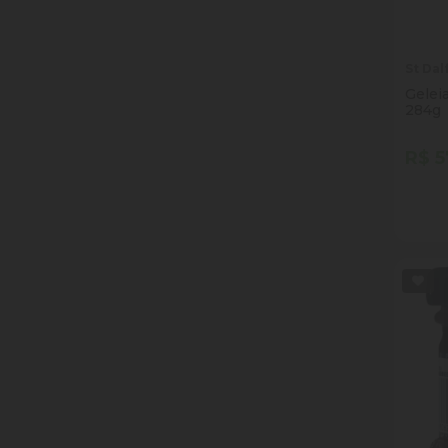
St Dal
Geleia
284g
R$ 5
Quan
Dim