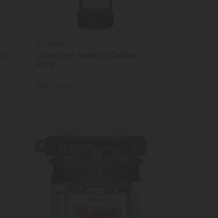
St Dalfour
four
Geleia Diet Framb St Dalfour
280g
R$ 54,90
Quantidade
Comprar
ade
Diminuir Quantidade
Adicionar Quantidade