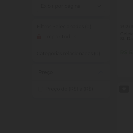
Filtros Selecionados (0)
St Dal
Gelei
Limpar todos
St. Da
R$ 5
Categorias relacionadas (0)
Quan
Dim
Preço
Preço de (R$) a (R$)