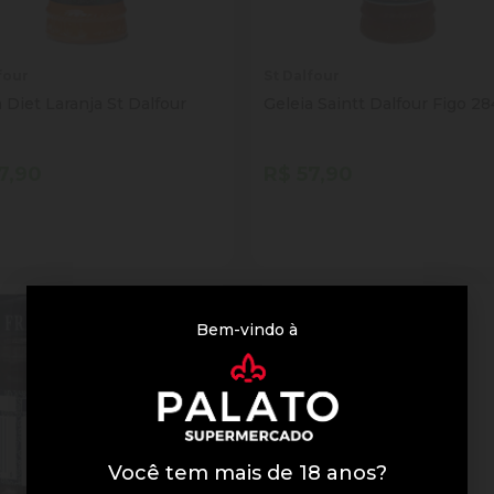
four
St Dalfour
 Diet Laranja St Dalfour
Geleia Saintt Dalfour Figo 2
7,90
R$ 57,90
tidade
Quantidade
Comprar
Comprar
inuir Quantidade
Adicionar Quantidade
Diminuir Quantidade
Adicionar Quantid
Bem-vindo à
Você tem mais de 18 anos?