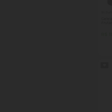
St Dal
Gelei
Fruta
R$ 1
Quan
Dim