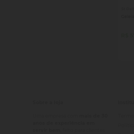
St Dal
Gelei
R$ 5
Quan
Dim
Sobre a loja
Instit
Uma empresa com
mais de 30
Termo
anos de experiência em
Políti
servir bem
, feito para clientes