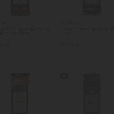
four
St Dalfour
a 100% Fruta Maçã e Canela
Geleia Diet Amora Silv St Dal
lfour Vidro 284g
284g
4,90
R$ 54,90
tidade
Quantidade
Comprar
Comprar
inuir Quantidade
Adicionar Quantidade
Diminuir Quantidade
Adicionar Quantid