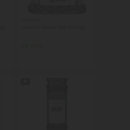
St Dalfour
84g
Geleia St Dalfour 28g Morango
R$ 11,90
Quantidade
Comprar
ade
Diminuir Quantidade
Adicionar Quantidade