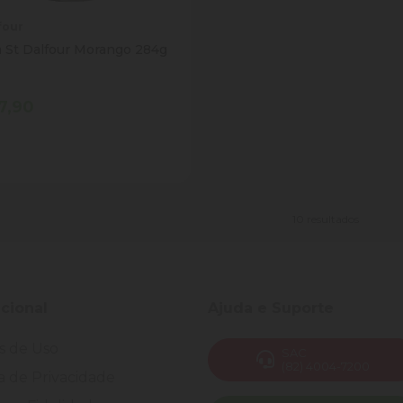
four
a St Dalfour Morango 284g
7,90
tidade
Comprar
inuir Quantidade
Adicionar Quantidade
10 resultados
ucional
Ajuda e Suporte
s de Uso
SAC
(82) 4004-7200
ca de Privacidade