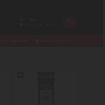
Bem-vindo
0
os
Entre
ou
Cadastre-se
ios do Fidelidade
Lista de Presentes