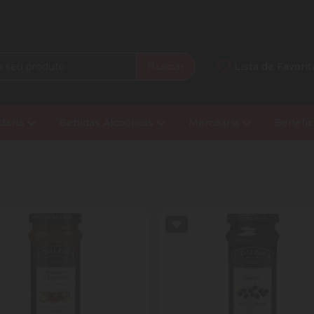
Buscar
Lista de Favorit
daria
Bebidas Alcoólicas
Mercearia
Benefíc