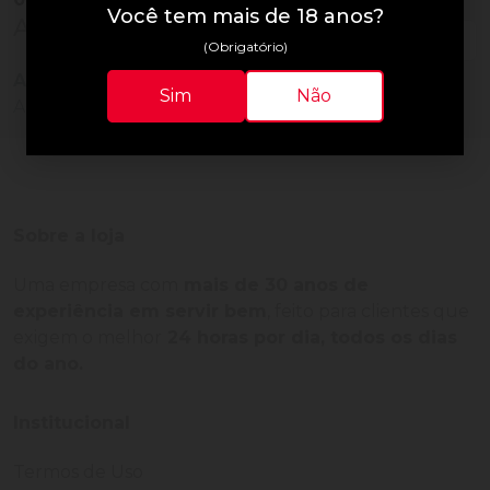
Você tem mais de 18 anos?
Avaliações do Produto
(Obrigatório)
Ainda não há avaliações para este produto!
Sim
Não
Adquira o produto e seja o primeiro a avaliar.
Sobre a loja
Uma empresa com
mais de 30 anos de
experiência em servir bem
, feito para clientes que
exigem o melhor
24 horas por dia, todos os dias
do ano.
Institucional
Termos de Uso