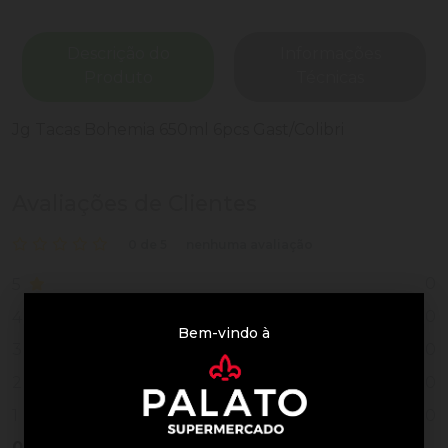
Descrição do
Informações
Produto
Técnicas
Jg Tacas Bohemia 650ml 6pcs Gast/Colibri
Avaliações de Clientes
0 de 5
nenhuma avaliação
0
5
0
4
Bem-vindo à
0
3
0
2
0
1
0
Vendido