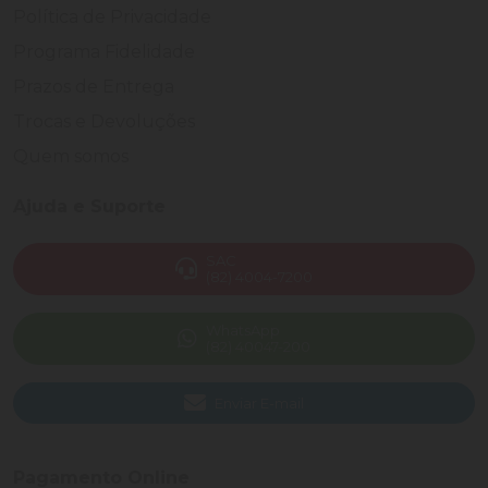
Política de Privacidade
Programa Fidelidade
Prazos de Entrega
Trocas e Devoluções
Quem somos
Ajuda e Suporte
SAC
(82) 4004-7200
WhatsApp
(82) 40047-200
Enviar E-mail
Pagamento Online