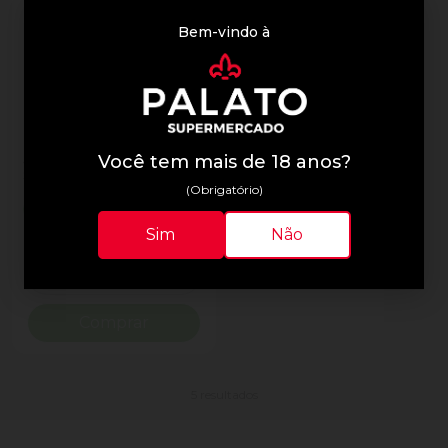
Bem-vindo à
Bohemia-Rojemac
Jg Tacas Bohemia 6pcs
Você tem mais de 18 anos?
Sobremesa Ecol Angel
(Obrigatório)
R$ 129,00
- 30%
R$ 89,97
Sim
Não
Quantidade
Diminuir Quantidade
Adicionar Quantidade
Comprar
5 resultados