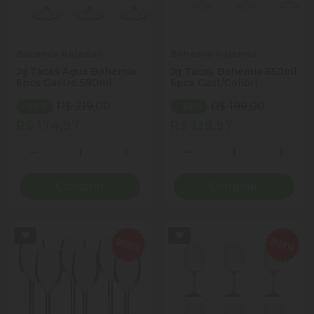
Bohemia-Rojemac
Bohemia-Rojemac
Jg Tacas Agua Bohemia
Jg Tacas Bohemia 650ml
6pcs Gastro 580ml
6pcs Gast/Colibri
R$ 219,00
R$ 199,00
- 20%
- 30%
R$ 174,97
R$ 139,97
Quantidade
Quantidade
Diminuir Quantidade
Adicionar Quantidade
Diminuir Quantidade
Adicio
Comprar
Comprar