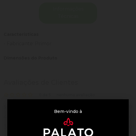
Informações
Técnicas
Características
- Fabricante: Primor
Dimensões do Produto
Avaliações de Clientes
0 de 5
nenhuma avaliação
0
5
Bem-vindo à
0
4
0
3