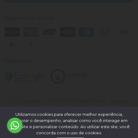
Pagamento Online
Segurança
©
2026
Loja Palato
- CNPJ:
24.322.398/0004-93
- Todos os
direitos reservados.
Utilizamos cookies para oferecer melhor experiência,
Desenvolvido por:
melhorar o desempenho, analisar como você interage em
nosso site e personalizar conteúdo. Ao utilizar este site, você
concorda com o uso de cookies.