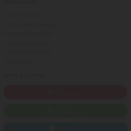
Institucional
Termos de Uso
Política de Privacidade
Programa Fidelidade
Prazos de Entrega
Trocas e Devoluções
Quem somos
Ajuda e Suporte
SAC
(82) 4004-7200
WhatsApp
(82) 40047-200
Enviar E-mail