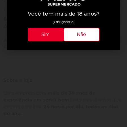
0
2
0
1
Você tem mais de 18 anos?
0
Vendido
(Obrigatório)
Avaliações do Produto
Sim
Não
Ainda não há avaliações para este produto!
Adquira o produto e seja o primeiro a avaliar.
Sobre a loja
Uma empresa com
mais de 30 anos de
experiência em servir bem
, feito para clientes que
exigem o melhor
24 horas por dia, todos os dias
do ano.