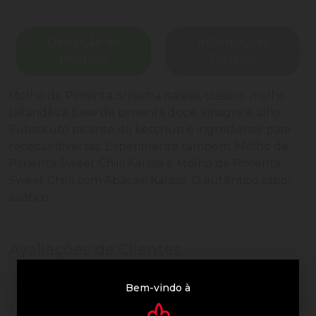
Descrição do
Informações
Produto
Técnicas
Molho de Pimenta Sriracha Kalassi, clássico molho
tailandês à base de pimenta doce, vinagre e alho.
Substituto picante do ketchup e ingrediente para
receitas diversas. Experimente também: Molho de
Pimenta Sweet Chilli Kalassi e Molho de Pimenta
Sweet Chilli com Abacaxi Kalassi. O autêntico sabor
asiático.
Avaliações de Clientes
0 de 5
nenhuma avaliação
Bem-vindo à
0
5