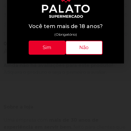
0
4
0
3
0
2
Você tem mais de 18 anos?
0
1
(Obrigatório)
0
Vendido
Sim
Não
Avaliações do Produto
Ainda não há avaliações para este produto!
Adquira o produto e seja o primeiro a avaliar.
Sobre a loja
Uma empresa com
mais de 30 anos de
experiência em servir bem
, feito para clientes que