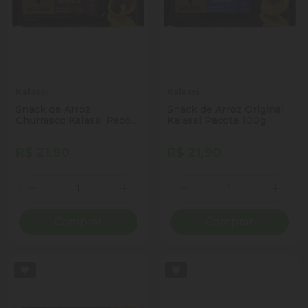
Kalassi
Kalassi
Snack de Arroz
Snack de Arroz Original
Churrasco Kalassi Pacote
Kalassi Pacote 100g
100g
R$ 21,90
R$ 21,90
Quantidade
Quantidade
Diminuir Quantidade
Adicionar Quantidade
Diminuir Quantidade
Adicio
Comprar
Comprar