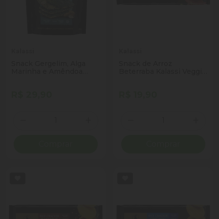
Kalassi
Kalassi
Snack Gergelim, Alga
Snack de Arroz
Marinha e Amêndoa
Beterraba Kalassi Veggie
Kalassi Sachê 25g
Pacote 84g
R$ 29,90
R$ 19,90
Quantidade
Quantidade
Diminuir Quantidade
Adicionar Quantidade
Diminuir Quantidade
Adicio
Comprar
Comprar