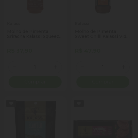
Kalassi
Kalassi
Molho de Pimenta
Molho de Pimenta
Sriracha Kalassi Squeeze
Sweet Chilli Kalassi Vidro
200ml
370g
R$ 37,90
R$ 47,90
Quantidade
Quantidade
Diminuir Quantidade
Adicionar Quantidade
Diminuir Quantidade
Adicio
Comprar
Comprar