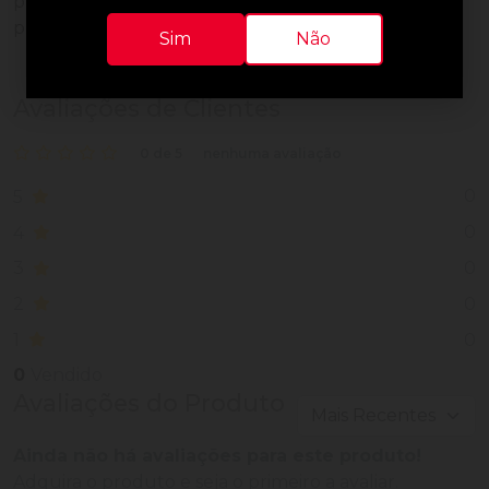
pegoterato, adesivos termoplásticos, elásticos e
perfume.
Sim
Não
Avaliações de Clientes
0 de 5
nenhuma avaliação
0
5
0
4
0
3
0
2
0
1
0
Vendido
Avaliações do Produto
Ainda não há avaliações para este produto!
Adquira o produto e seja o primeiro a avaliar.