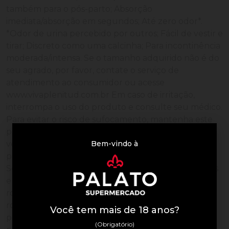
também para o pós-parto; Absorção
imediata/absorção em segundos; Até zero odor*.
*Odor de urina percebido por outros; Fácil de vestir e
tirar; Discreto como uma calcinha; Para incontinência
moderada/intensa. Se o tamanho adquirido não é do
seu agrado, por favor, contate o serviço de
atendimento ao consumidor ou acesse
www.vivaplenitud.com.br Em caso de irritação,
interrompa o uso do produto e consulte seu médico.
Para evitar o risco de sufocamento, mantenha este
produto fora do alcance de crianças. Proibida a
Bem-vindo à
venda fracionada. 1. Identifique a parte traseira do
produto localizando o indicador azul na cintura. 2.
Sentado ou em pé, coloque as pernas nas aberturas
e suba suavemente o produto, como se fosse sua
roupa íntima. 3. Retire o produto como se fosse sua
roupa íntima ou rasgue-o pela lateral. Celulose,
Você tem mais de 18 anos?
poliacrilato de sódio, polipropileno, polietileno,
(Obrigatório)