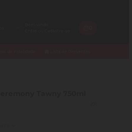
Bem-vindo
0
os
Entre
ou
Cadastre-se
ios do Fidelidade
Lista de Presentes
 Ceremony Tawny 750ml
(0)
mento