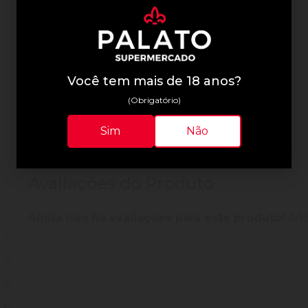
Informações Técnicas
Você tem mais de 18 anos?
(Obrigatório)
Sim
Não
Avaliações do Produto
Ainda não há avaliações para este produto!
Adqu
0
0
0
0