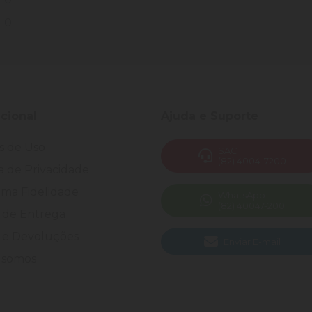
0
ucional
Ajuda e Suporte
s de Uso
SAC
(82) 4004-7200
ca de Privacidade
ma Fidelidade
WhatsApp
(82) 40047-200
 de Entrega
 e Devoluções
Enviar E-mail
somos