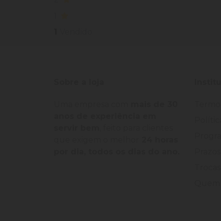
1
1
Vendido
Sobre a loja
Instit
Uma empresa com
mais de 30
Termo
anos de experiência em
Políti
servir bem
, feito para clientes
Progra
que exigem o melhor
24 horas
por dia, todos os dias do ano.
Prazos
Trocas
Quem 