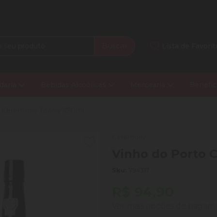
Buscar
Lista de Favorit
daria
Bebidas Alcoólicas
Mercearia
Benefíc
o Ceremony Tawny 750ml
Ceremony
Vinho do Porto
Sku:
794317
R$ 94,90
Ver mais opções de paga