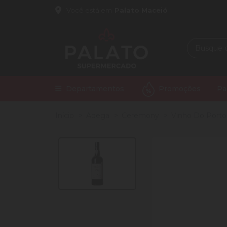
Você está em
Palato Maceió
Departamentos
Promoções
Pa
Início
Adega
Ceremony
Vinho Do Port