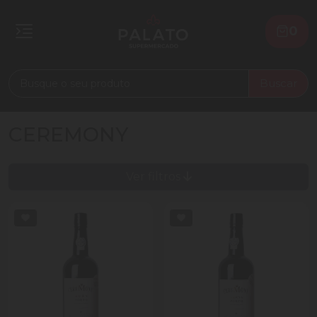
0
Buscar
CEREMONY
Ver filtros