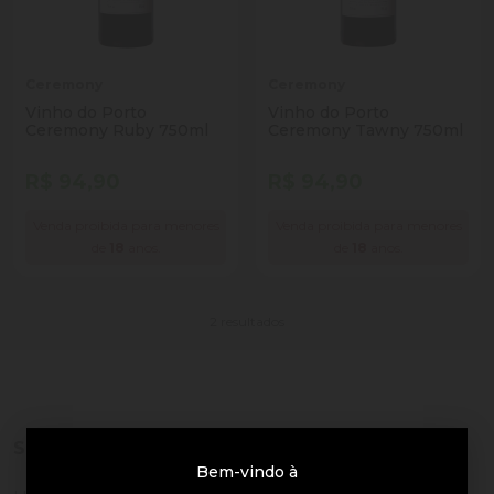
Ceremony
Ceremony
Vinho do Porto
Vinho do Porto
Ceremony Ruby 750ml
Ceremony Tawny 750ml
R$ 94,90
R$ 94,90
Venda proibida para menores
Venda proibida para menores
de
18
anos.
de
18
anos.
2 resultados
Sobre a loja
Bem-vindo à