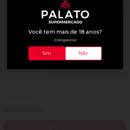
Uma empresa com
mais de 30 anos de
experiência em servir bem
, feito para clientes que
exigem o melhor
24 horas por dia, todos os dias
do ano.
Você tem mais de 18 anos?
Institucional
(Obrigatório)
Termos de Uso
Sim
Não
Política de Privacidade
Programa Fidelidade
Prazos de Entrega
Trocas e Devoluções
Quem somos
Ajuda e Suporte
SAC
(82) 4004-7200