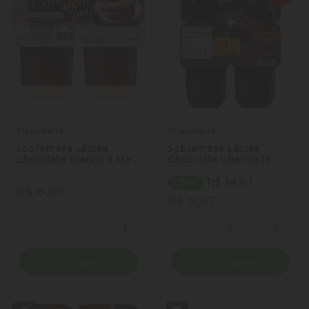
Chandelle
Chandelle
Sobremesa Láctea
Sobremesa Láctea
Chocolate Branco e Meio
Chocolate Chandelle
Amargo Chandelle Duo
Bandeja 360g 4
Bandeja 180g 2 Unidades
Unidades Leve Mais
R$ 14,90
- 33%
R$ 8,89
Pague Menos
R$ 9,97
Quantidade
Quantidade
Diminuir Quantidade
Adicionar Quantidade
Diminuir Quantidade
Adicio
Comprar
Comprar