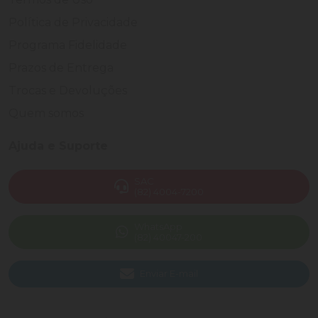
Política de Privacidade
Programa Fidelidade
Prazos de Entrega
Trocas e Devoluções
Quem somos
Ajuda e Suporte
SAC
(82) 4004-7200
WhatsApp
(82) 40047-200
Enviar E-mail