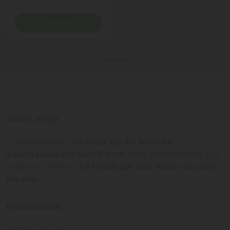
Diminuir Quantidade
Adicionar Quantidade
Comprar
17 resultados
Sobre a loja
Uma empresa com
mais de 30 anos de
experiência em servir bem
, feito para clientes que
exigem o melhor
24 horas por dia, todos os dias
do ano.
Institucional
Termos de Uso