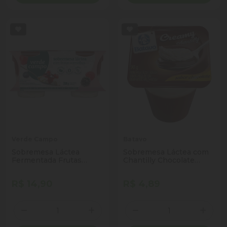
Verde Campo
Batavo
Sobremesa Láctea
Sobremesa Láctea com
Fermentada Frutas
Chantilly Chocolate
Vermelhas Zero Lactose
Batavo Creamy Pote 90g
Verde Campo Pote 200g
R$ 14,90
R$ 4,89
2 Unidades
Quantidade
Quantidade
Diminuir Quantidade
Adicionar Quantidade
Diminuir Quantidade
Adicio