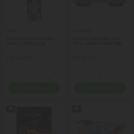
Vigor
Vida Veg
Creme Chantilly Vigor
Mousse Doce de Leite
Frasco 250g Spray
Zero Lactose Vida Veg
Bandeja 200g 2
Unidades
R$ 54,90
R$ 19,90
Quantidade
Quantidade
Diminuir Quantidade
Adicionar Quantidade
Diminuir Quantidade
Adicio
Comprar
Comprar