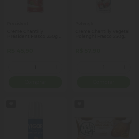
President
Polenghi
Creme Chantilly
Creme Chantilly Vegetal
Président Frasco 250g
Polenghi Frasco 250g
Spray
Spray
R$ 45,90
R$ 57,90
Quantidade
Quantidade
Diminuir Quantidade
Adicionar Quantidade
Diminuir Quantidade
Adicio
Comprar
Comprar