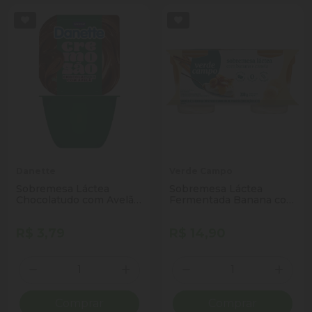
Danette
Verde Campo
Sobremesa Láctea
Sobremesa Láctea
Chocolatudo com Avelã
Fermentada Banana com
Danette Cremosão Pote
Canela Zero Lactose
90g
Verde Campo Pote 200g
R$ 3,79
R$ 14,90
2 Unidades
Quantidade
Quantidade
Diminuir Quantidade
Adicionar Quantidade
Diminuir Quantidade
Adicio
Comprar
Comprar