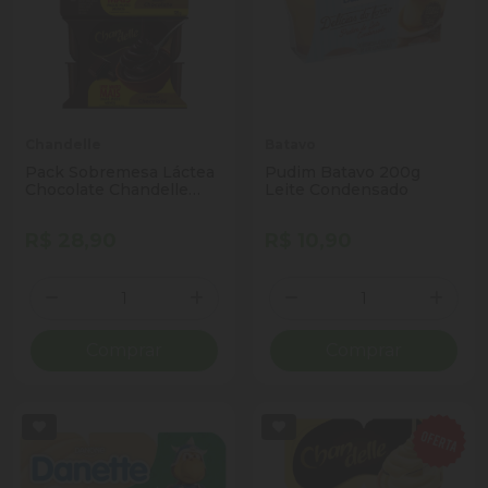
Chandelle
Batavo
Pack Sobremesa Láctea
Pudim Batavo 200g
Chocolate Chandelle
Leite Condensado
Bandeja 720g 2
Unidades Leve Mais
R$ 28,90
R$ 10,90
Pague Menos
Quantidade
Quantidade
Diminuir Quantidade
Adicionar Quantidade
Diminuir Quantidade
Adicio
Comprar
Comprar