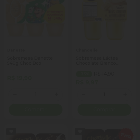
Danette
Chandelle
Sobremesa Danette
Sobremesa Láctea
540g Choc Bco
Chocolate Branco
Chandelle Bandeja 360g
4 Unidades
R$ 14,90
- 33%
R$ 19,90
R$ 9,97
Quantidade
Quantidade
Diminuir Quantidade
Adicionar Quantidade
Diminuir Quantidade
Adicio
Comprar
Comprar