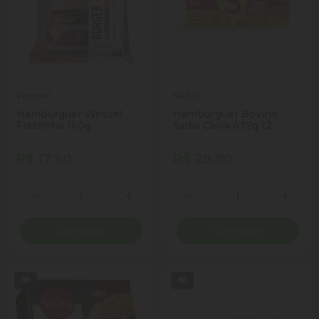
Wessel
Sadia
Hamburguer Wessel
Hambúrguer Bovino
Fraldinha 160g
Sadia Caixa 672g 12
Unidades
R$ 17,90
R$ 29,90
Quantidade
Quantidade
Diminuir Quantidade
Adicionar Quantidade
Diminuir Quantidade
Adicio
Comprar
Comprar