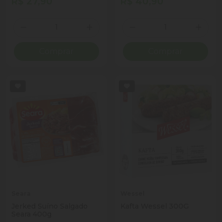
R$ 27,90
R$ 40,90
Quantidade
Quantidade
Diminuir Quantidade
Adicionar Quantidade
Diminuir Quantidade
Adicio
Comprar
Comprar
Seara
Wessel
Jerked Suíno Salgado
Kafta Wessel 300G
Seara 400g