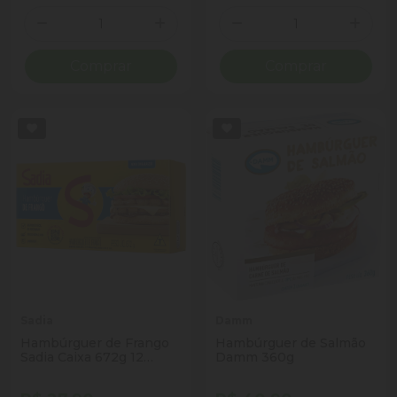
Quantidade
Quantidade
Diminuir Quantidade
Adicionar Quantidade
Diminuir Quantidade
Adicio
Comprar
Comprar
Sadia
Damm
Hambúrguer de Frango
Hambúrguer de Salmão
Sadia Caixa 672g 12
Damm 360g
Unidades