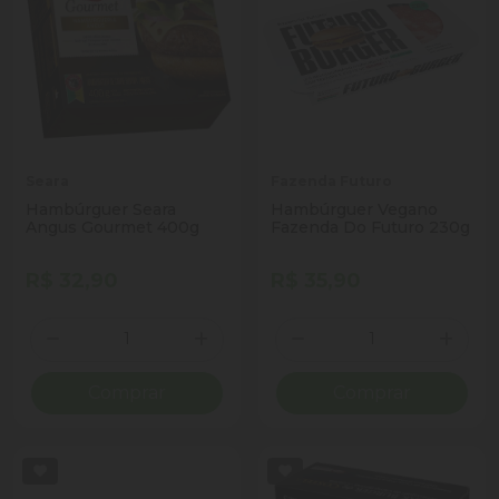
Seara
Fazenda Futuro
Hambúrguer Seara
Hambúrguer Vegano
Angus Gourmet 400g
Fazenda Do Futuro 230g
R$ 32,90
R$ 35,90
Quantidade
Quantidade
Diminuir Quantidade
Adicionar Quantidade
Diminuir Quantidade
Adicio
Comprar
Comprar