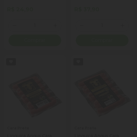
R$ 24,90
R$ 37,90
Quantidade
Quantidade
Diminuir Quantidade
Adicionar Quantidade
Diminuir Quantidade
Adicio
Comprar
Comprar
Cara Preta
Cara Preta
Linguica Angus Cara
Linguica Angus Cara