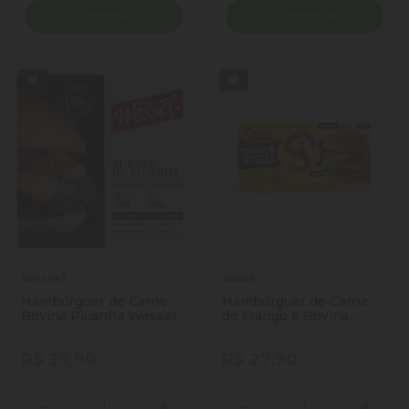
Comprar
Comprar
Wessel
Sadia
Hambúrguer de Carne
Hambúrguer de Carne
Bovina Picanha Wessel
de Frango e Bovina
Caixa 360g 2 Unidades
Churrasco Sadia Churras
Burger Caixa 672g 12
R$ 39,90
R$ 27,90
Unidades
Quantidade
Quantidade