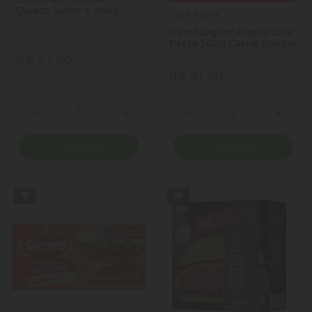
Curada Suino s Osso
Cara Preta
150g
Hamburguer Angus Cara
Preta 360g Carne Bovina
R$ 41,90
R$ 31,90
Quantidade
Quantidade
Diminuir Quantidade
Adicionar Quantidade
Diminuir Quantidade
Adicio
Comprar
Comprar