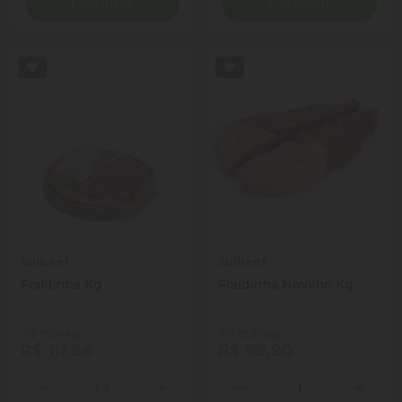
Comprar
Comprar
Sulbeef
Sulbeef
Fraldinha Kg
Fraldinha Novilho Kg
(R$ 79,90 kg)
(R$ 99,90 kg)
R$ 111,86
R$ 99,90
Quantidade
Quantidade
Diminuir Quantidade
Adicionar Quantidade
Diminuir Quantidade
Adicio