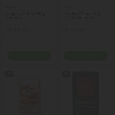
Primor
Primor
Linguica Primor 150g
Linguica Primor 150g
Aperitivo
Picante Suina Por
R$ 49,90
R$ 46,90
Quantidade
Quantidade
Diminuir Quantidade
Adicionar Quantidade
Diminuir Quantidade
Adicio
Comprar
Comprar