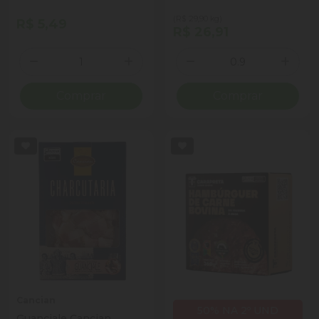
(R$ 29,90 kg)
R$ 5,49
R$ 26,91
Quantidade
Quantidade
Diminuir Quantidade
Adicionar Quantidade
Diminuir Quantidade
Adicio
Comprar
Comprar
Cancian
50% NA 2º UND
Guanciale Cancian