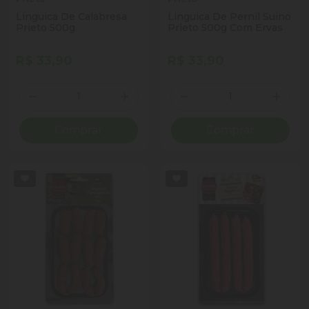
Linguica De Calabresa
Linguica De Pernil Suino
Prieto 500g
Prieto 500g Com Ervas
R$ 33,90
R$ 33,90
Quantidade
Quantidade
Diminuir Quantidade
Adicionar Quantidade
Diminuir Quantidade
Adicio
Comprar
Comprar