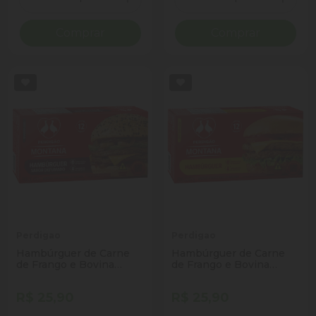
Diminuir Quantidade
Adicionar Quantidade
Diminuir Quantidade
Adicio
Comprar
Comprar
Perdigao
Perdigao
Hambúrguer de Carne
Hambúrguer de Carne
de Frango e Bovina
de Frango e Bovina
Defumado Perdigão
Perdigão Montana Caixa
Montana Caixa 672g 12
672g 12 Unidades
R$ 25,90
R$ 25,90
Unidades