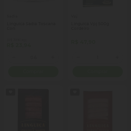
Sadia
Vpj
Linguica Sadia Toscana
Linguica Vpj 500g
Con
Cordeiro
(R$ 39,90 kg)
R$ 47,90
R$ 23,94
Quantidade
Quantidade
Diminuir Quantidade
Adicionar Quantidade
Diminuir Quantidade
Adicio
Comprar
Comprar