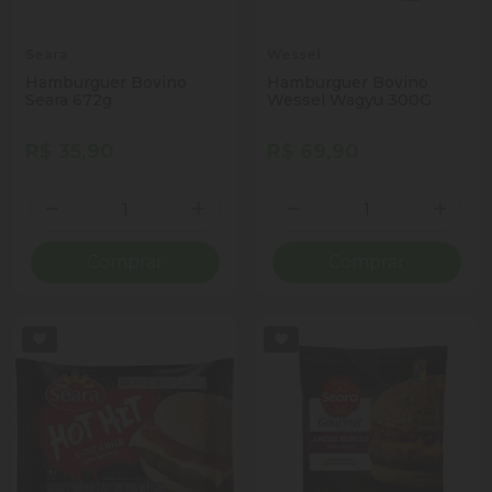
Seara
Wessel
Hamburguer Bovino
Hamburguer Bovino
Seara 672g
Wessel Wagyu 300G
R$ 35,90
R$ 69,90
Quantidade
Quantidade
Diminuir Quantidade
Adicionar Quantidade
Diminuir Quantidade
Adicio
Comprar
Comprar