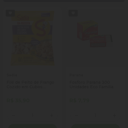
Sadia
Parana
Filé de Peito de Frango
Fosforo Parana 300
Cozido em Cubos
Unidades Eco Familia
Congelado Sadia na
Receita 400g
R$ 35,90
R$ 7,79
Quantidade
Quantidade
Diminuir Quantidade
Adicionar Quantidade
Diminuir Quantidade
Adicio