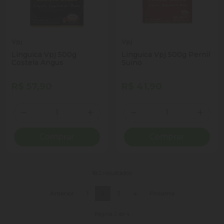
Vpj
Vpj
Linguica Vpj 500g
Linguica Vpj 500g Pernil
Costela Angus
Suino
R$ 57,90
R$ 41,90
Quantidade
Quantidade
Diminuir Quantidade
Adicionar Quantidade
Diminuir Quantidade
Adicio
Comprar
Comprar
182 resultados
Anterior
1
2
3
4
Próxima
Página 2 de 4