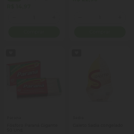
R$ 14,97
Quantidade
Quantidade
Diminuir Quantidade
Adicionar Quantidade
Diminuir Quantidade
Adicio
Comprar
Comprar
Parana
Sadia
Fósforo Paraná Gigante
Galeto Sadia congelado
50 Und.