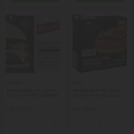
Wessel
Bassi
Hambúrguer de Carne
Hambúrguer de Carne
Bovina Fraldinha Blend
Bovina Picanha Sadia
Wessel Caixa 360g 2
Bassi Caixa 360g 2
Unidades
Unidades
R$ 37,90
R$ 29,90
Quantidade
Quantidade
Diminuir Quantidade
Adicionar Quantidade
Diminuir Quantidade
Adicio