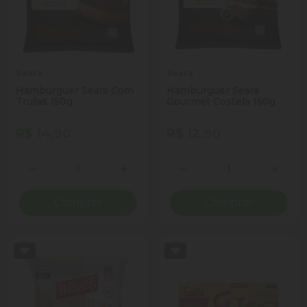
Seara
Seara
Hamburguer Seara Com
Hamburguer Seara
Trufas 150g
Gourmet Costela 150g
R$ 14,90
R$ 12,90
Quantidade
Quantidade
Diminuir Quantidade
Adicionar Quantidade
Diminuir Quantidade
Adicio
Comprar
Comprar