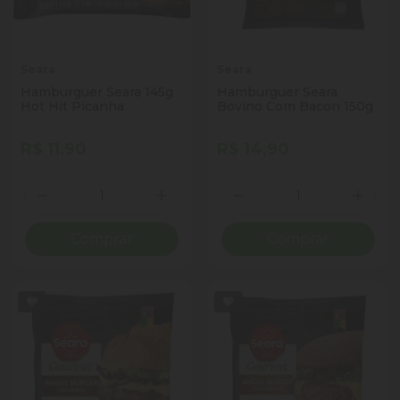
Seara
Seara
Hamburguer Seara 145g
Hamburguer Seara
Hot Hit Picanha
Bovino Com Bacon 150g
R$ 11,90
R$ 14,90
Quantidade
Quantidade
Diminuir Quantidade
Adicionar Quantidade
Diminuir Quantidade
Adicio
Comprar
Comprar