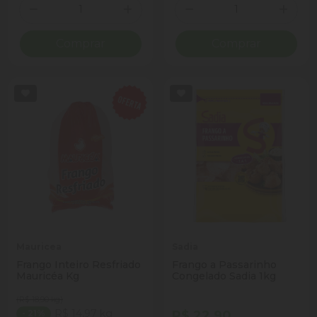
Quantidade
Quantidade
Diminuir Quantidade
Adicionar Quantidade
Diminuir Quantidade
Adicio
Comprar
Comprar
Mauricea
Sadia
Frango Inteiro Resfriado
Frango a Passarinho
Mauricéa Kg
Congelado Sadia 1kg
(R$ 18,90 kg)
R$ 14,97 kg
R$ 22,90
- 21%