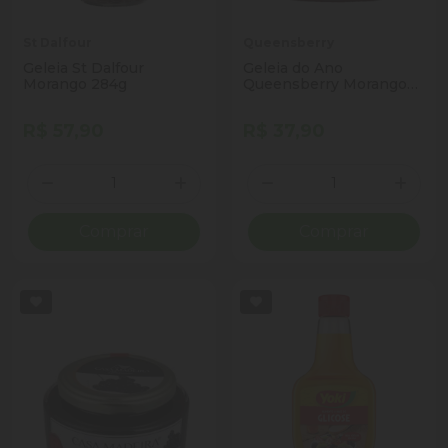
St Dalfour
Queensberry
Geleia St Dalfour
Geleia do Ano
Morango 284g
Queensberry Morango
com Laranja 320g
R$ 57,90
R$ 37,90
Quantidade
Quantidade
Diminuir Quantidade
Adicionar Quantidade
Diminuir Quantidade
Adicio
Comprar
Comprar