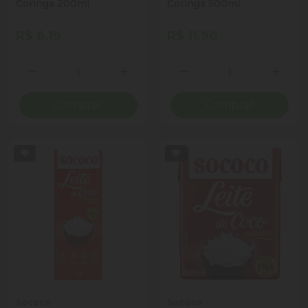
Coringa 200ml
Coringa 500ml
R$ 6,19
R$ 11,90
Quantidade
Quantidade
Diminuir Quantidade
Adicionar Quantidade
Diminuir Quantidade
Adicio
Comprar
Comprar
Sococo
Sococo