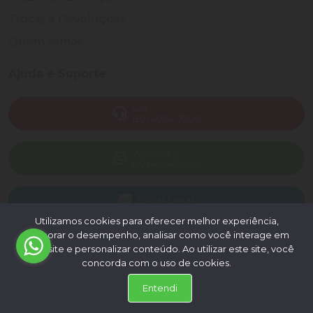
Trocas e Devoluções
Quem somos
Ajuda e Suporte
SAC
(82) 4004-7200
WhatsApp
(82) 40047-200
Enviar E-mail
Utilizamos cookies para oferecer melhor experiência,
melhorar o desempenho, analisar como você interage em
Pagamento Online
nosso site e personalizar conteúdo. Ao utilizar este site, você
concorda com o uso de cookies.
Entendi