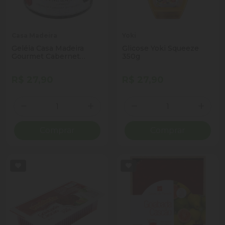
Casa Madeira
Yoki
Geléia Casa Madeira
Glicose Yoki Squeeze
Gourmet Cabernet
350g
Sauvignon 240g
R$ 27,90
R$ 27,90
Quantidade
Quantidade
Diminuir Quantidade
Adicionar Quantidade
Diminuir Quantidade
Adicio
Comprar
Comprar