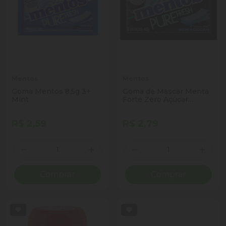
Mentos
Mentos
Goma Mentos 8,5g 3+
Goma de Mascar Menta
Mint
Forte Zero Açúcar
Mentos Pure Fresh
Envelope 8,5g 5
R$ 2,59
R$ 2,79
Unidades
Quantidade
Quantidade
Diminuir Quantidade
Adicionar Quantidade
Diminuir Quantidade
Adicio
Comprar
Comprar