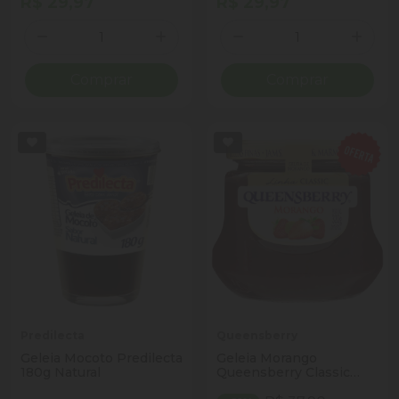
R$ 29,97
R$ 29,97
Quantidade
Quantidade
Diminuir Quantidade
Adicionar Quantidade
Diminuir Quantidade
Adicio
Comprar
Comprar
Predilecta
Queensberry
Geleia Mocoto Predilecta
Geleia Morango
180g Natural
Queensberry Classic
Vidro 320g