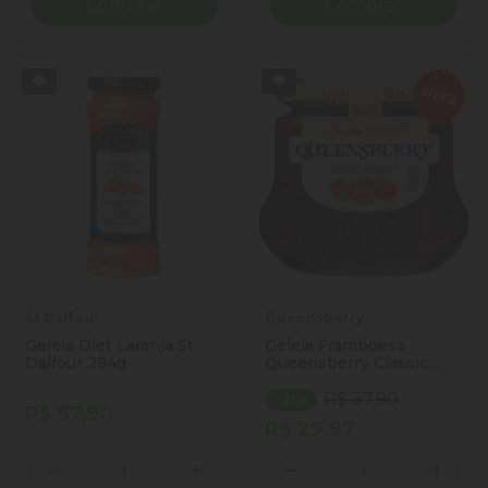
Comprar
Comprar
St Dalfour
Queensberry
Geleia Diet Laranja St
Geleia Framboesa
Dalfour 284g
Queensberry Classic
Vidro 320g
R$ 37,90
- 21%
R$ 57,90
R$ 29,97
Quantidade
Quantidade
Diminuir Quantidade
Adicionar Quantidade
Diminuir Quantidade
Adicio