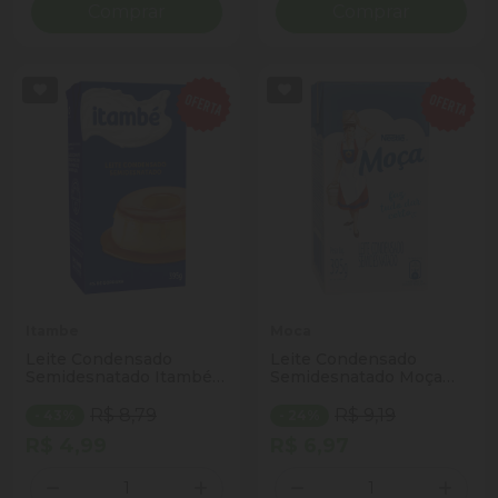
Comprar
Comprar
Itambe
Moca
Leite Condensado
Leite Condensado
Semidesnatado Itambé
Semidesnatado Moça
Caixa 395g
Caixa 395g
R$ 8,79
R$ 9,19
- 43%
- 24%
R$ 4,99
R$ 6,97
Quantidade
Quantidade