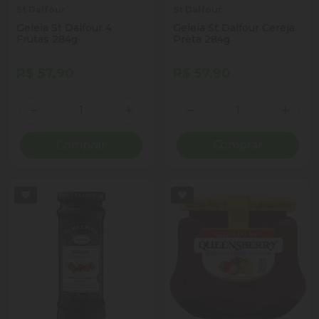
St Dalfour
St Dalfour
Geleia St Dalfour 4
Geleia St Dalfour Cereja
Frutas 284g
Preta 284g
R$ 57,90
R$ 57,90
Quantidade
Quantidade
Diminuir Quantidade
Adicionar Quantidade
Diminuir Quantidade
Adicio
Comprar
Comprar