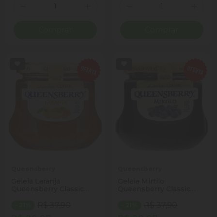
Quantidade
Quantidade
Diminuir Quantidade
Adicionar Quantidade
Diminuir Quantidade
Adicio
Comprar
Comprar
Queensberry
Queensberry
Geleia Laranja
Geleia Mirtilo
Queensberry Classic
Queensberry Classic
Vidro 320g
Vidro 320g
R$ 37,90
R$ 37,90
- 21%
- 21%