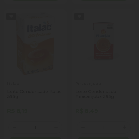
Italac
Piracanjuba
Leite Condensado Italac
Leite Condensado
395g
Piracanjuba 395g
R$ 8,19
R$ 8,49
Quantidade
Quantidade
Diminuir Quantidade
Adicionar Quantidade
Diminuir Quantidade
Adicio