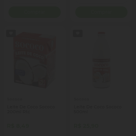
Diminuir Quantidade
Adicionar Quantidade
Diminuir Quantidade
Adicio
Comprar
Comprar
Sococo
Sococo
Leite De Coco Sococo
Leite De Coco Sococo
200ml Rtc
500ml
R$ 8,49
R$ 25,90