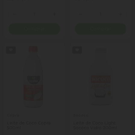
Quantidade
Quantidade
Diminuir Quantidade
Adicionar Quantidade
Diminuir Quantidade
Adicio
Comprar
Comprar
Copra
Sococo
Leite de Coco Copra
Leite de Coco Light
500ml
Sococo Vidro 200ml