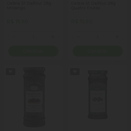
Geleia St Dalfour 28g
Geleia St Dalfour 28g
Morango
Quatro Frutas
R$ 11,90
R$ 11,90
Quantidade
Quantidade
Diminuir Quantidade
Adicionar Quantidade
Diminuir Quantidade
Adicio
Comprar
Comprar