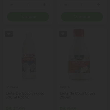
Quantidade
Quantidade
Diminuir Quantidade
Adicionar Quantidade
Diminuir Quantidade
Adicio
Comprar
Comprar
Sococo
Copra
Leite De Coco Sococo
Leite de Coco Copra
500ml Rtc Vd
200ml
R$ 21,90
R$ 6,59