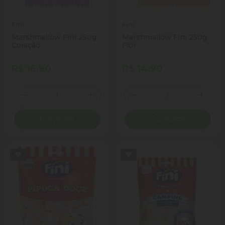
Fini
Fini
Marshmallow Fini 250g
Marshmallow Fini 250g
Coração
Flor
R$ 16,90
R$ 14,90
Quantidade
Quantidade
Diminuir Quantidade
Adicionar Quantidade
Diminuir Quantidade
Adicio
Comprar
Comprar