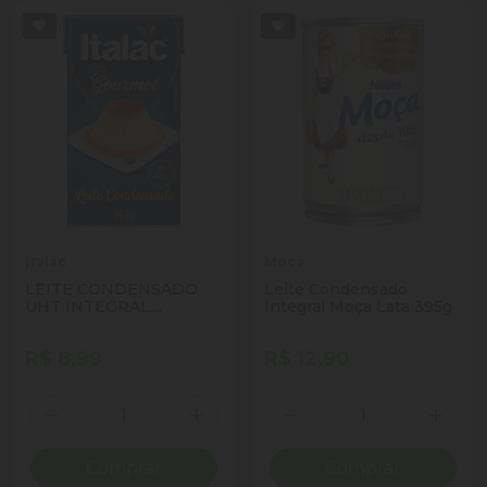
Italac
Moca
LEITE CONDENSADO
Leite Condensado
UHT INTEGRAL
Integral Moça Lata 395g
GOURMET ITALAC 395G
R$ 8,99
R$ 12,90
Quantidade
Quantidade
Diminuir Quantidade
Adicionar Quantidade
Diminuir Quantidade
Adicio
Comprar
Comprar