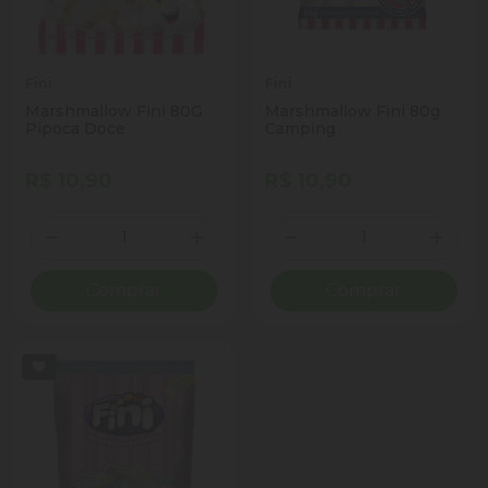
Fini
Fini
Marshmallow Fini 80G
Marshmallow Fini 80g
Pipoca Doce
Camping
R$ 10,90
R$ 10,90
Quantidade
Quantidade
Diminuir Quantidade
Adicionar Quantidade
Diminuir Quantidade
Adicio
Comprar
Comprar