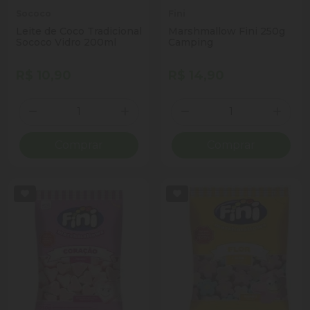
Sococo
Fini
Leite de Coco Tradicional
Marshmallow Fini 250g
Sococo Vidro 200ml
Camping
R$ 10,90
R$ 14,90
Quantidade
Quantidade
Diminuir Quantidade
Adicionar Quantidade
Diminuir Quantidade
Adicio
Comprar
Comprar