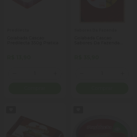
Predilecta
Sabores Da Fazenda
Goiabada Cascao
Goiabada Cascao
Predilecta 350g Pratica
Sabores Da Fazenda
550g
R$ 13,90
R$ 35,90
Quantidade
Quantidade
Diminuir Quantidade
Adicionar Quantidade
Diminuir Quantidade
Adicio
Comprar
Comprar