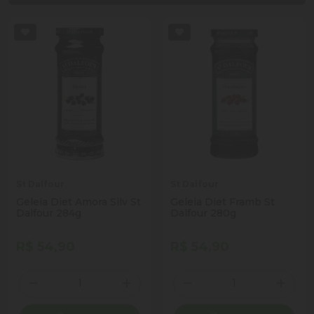
St Dalfour
St Dalfour
Geleia Diet Amora Silv St
Geleia Diet Framb St
Dalfour 284g
Dalfour 280g
R$ 54,90
R$ 54,90
Quantidade
Quantidade
Diminuir Quantidade
Adicionar Quantidade
Diminuir Quantidade
Adicio