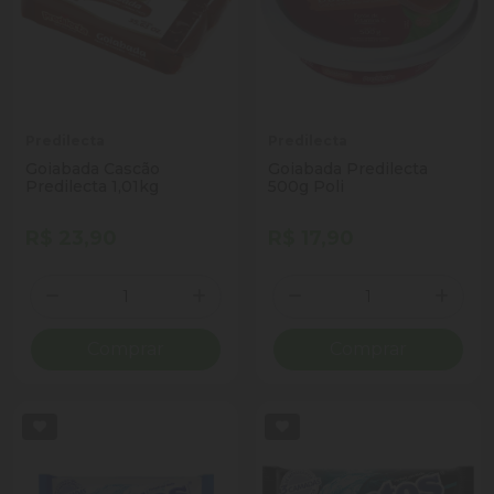
Predilecta
Predilecta
Goiabada Cascão
Goiabada Predilecta
Predilecta 1,01kg
500g Poli
R$ 23,90
R$ 17,90
Quantidade
Quantidade
Diminuir Quantidade
Adicionar Quantidade
Diminuir Quantidade
Adicio
Comprar
Comprar